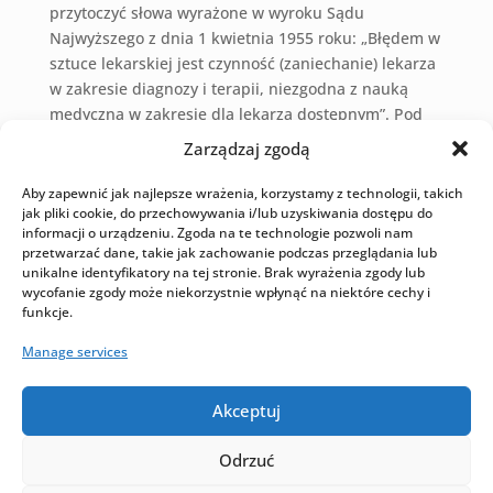
przytoczyć słowa wyrażone w wyroku Sądu
Najwyższego z dnia 1 kwietnia 1955 roku: „Błędem w
sztuce lekarskiej jest czynność (zaniechanie) lekarza
w zakresie diagnozy i terapii, niezgodna z nauką
medyczną w zakresie dla lekarza dostępnym”. Pod
pojęciem ‘lekarza’ należy rozumieć także położne,
Zarządzaj zgodą
pielęgniarki, ratowników medycznych, farmaceutów
lub inne osoby wykonujące zawód medyczny.
Aby zapewnić jak najlepsze wrażenia, korzystamy z technologii, takich
jak pliki cookie, do przechowywania i/lub uzyskiwania dostępu do
Wyróżniamy cztery podstawowe rodzaje błędów
informacji o urządzeniu. Zgoda na te technologie pozwoli nam
przetwarzać dane, takie jak zachowanie podczas przeglądania lub
medycznych:
unikalne identyfikatory na tej stronie. Brak wyrażenia zgody lub
wycofanie zgody może niekorzystnie wpłynąć na niektóre cechy i
Błąd diagnostyczny
– zachodzi, gdy lekarz ustali
funkcje.
mylne rozpoznanie w efekcie nienależytego
Manage services
zastosowania wiedzy i praktyki medycznej.
Najczęściej dotyczy on nie zalecenia badań
Akceptuj
diagnostycznych lub złej interpretacji wykonanych
już badań.
Odrzuć
Błąd terapeutyczny
– dotyczy on nieprawidłowego,