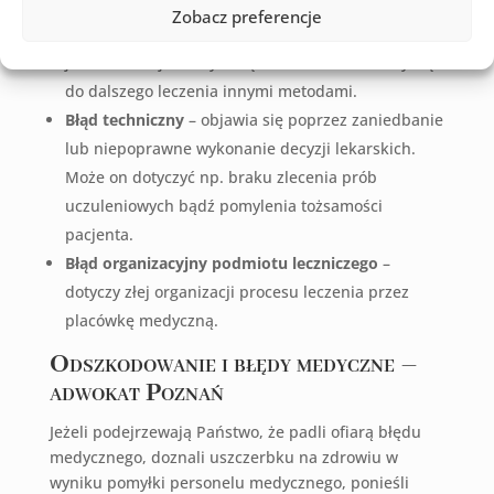
niewystarczającego lub nadmiernie ingerującego w
Zobacz preferencje
organizm sposobu leczenia. Dobrym przykładem
jest ekstrakcja chorych zębów, które nadawały się
do dalszego leczenia innymi metodami.
Błąd techniczny
– objawia się poprzez zaniedbanie
lub niepoprawne wykonanie decyzji lekarskich.
Może on dotyczyć np. braku zlecenia prób
uczuleniowych bądź pomylenia tożsamości
pacjenta.
Błąd organizacyjny podmiotu leczniczego
–
dotyczy złej organizacji procesu leczenia przez
placówkę medyczną.
Odszkodowanie i błędy medyczne –
adwokat Poznań
Jeżeli podejrzewają Państwo, że padli ofiarą błędu
medycznego, doznali uszczerbku na zdrowiu w
wyniku pomyłki personelu medycznego, ponieśli