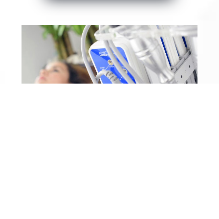
Medycyna estetyczna – sposób na
piękno czy ryzyko oszpecenia?
Medycyna estetyczna – Sposób na piękno
czy ryzyko oszpecenia? Dynamiczny
rozwój gałęzi medycyny estetycznej, jak
również powszechność i wzrost
zainteresowania tą dziedziną w ostatnich