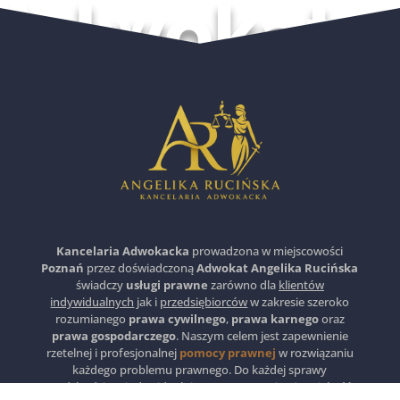
Adwokat
Kancelaria Adwokacka
prowadzona w miejscowości
Poznań
przez doświadczoną
Adwokat Angelika Rucińska
świadczy
usługi prawne
zarówno dla
klientów
indywidualnych
jak i
przedsiębiorców
w zakresie szeroko
rozumianego
prawa cywilnego
,
prawa karnego
oraz
prawa gospodarczego
. Naszym celem jest zapewnienie
rzetelnej i profesjonalnej
pomocy prawnej
w rozwiązaniu
każdego problemu prawnego. Do każdej sprawy
podchodzimy indywidualnie, w trosce o najwyższą jakość