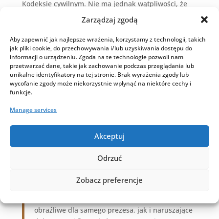
Kodeksie cywilnym. Nie ma jednak wątpliwości, że
do tej grupy można zaliczyć:
Zarządzaj zgodą
reputację i renomę,
Aby zapewnić jak najlepsze wrażenia, korzystamy z technologii, takich
nazwę i znak towarowy,
jak pliki cookie, do przechowywania i/lub uzyskiwania dostępu do
informacji o urządzeniu. Zgoda na te technologie pozwoli nam
komercyjny wizerunek,
przetwarzać dane, takie jak zachowanie podczas przeglądania lub
tajemnicę korespondencji,
unikalne identyfikatory na tej stronie. Brak wyrażenia zgody lub
wycofanie zgody może niekorzystnie wpłynąć na niektóre cechy i
nietykalność pomieszczeń.
funkcje.
W pewnym sensie można zatem powiedzieć, że
Manage services
stanowią one odpowiedniki
dóbr osobistych osób
fizycznych
. To przenikanie się może nastręczać
Akceptuj
wielu problemów podczas interpretacji konkretnych
zdarzeń.
Odrzuć
Przykładowo publikowanie w mediach
Zobacz preferencje
społecznościowych nieprawdziwych informacji o
prezesie spółki może być poczytane zarówno jako
obraźliwe dla samego prezesa, jak i naruszające