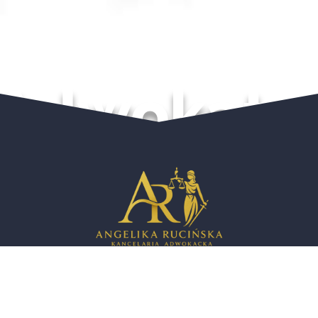
Adwokat
Kancelaria Adwokacka
prowadzona w miejscowości
Poznań
przez doświadczoną
Adwokat Angelika Rucińska
świadczy
usługi prawne
zarówno dla
klientów