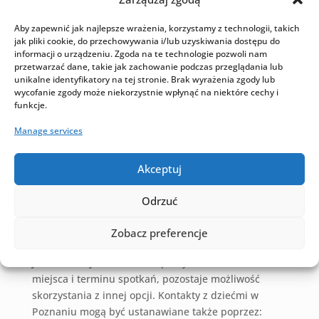
Praktyka spraw o kontakt z dziećmi w Poznaniu
pokazuje, że najczęściej dotyczą one:
Aby zapewnić jak najlepsze wrażenia, korzystamy z technologii, takich
weekendów, świąt, wakacji, ferii zimowych,
jak pliki cookie, do przechowywania i/lub uzyskiwania dostępu do
informacji o urządzeniu. Zgoda na te technologie pozwoli nam
urodzin dziecka, Dnia Ojca, czy Dnia Matki.
przetwarzać dane, takie jak zachowanie podczas przeglądania lub
unikalne identyfikatory na tej stronie. Brak wyrażenia zgody lub
wycofanie zgody może niekorzystnie wpłynąć na niektóre cechy i
Istnieje też możliwość, aby kwestię kontaktów z
funkcje.
dzieckiem regulowali sądowo dziadkowie,
rodzeństwo, inni powinowaci w linii prostej, a nawet
Manage services
osoby, które w przeszłości sprawowały przez dłuższy
czas pieczę nad dzieckiem.
Akceptuj
Jak reguluje się kontakty z
Odrzuć
dziećmi w Poznaniu?
Podstawową formą regulowania kontaktów z
Zobacz preferencje
dzieckiem jest porozumienie między rodzicami
.
Jeśli trudno jest znaleźć wspólny konsensus co do
miejsca i terminu spotkań, pozostaje możliwość
skorzystania z innej opcji. Kontakty z dziećmi w
Poznaniu mogą być ustanawiane także poprzez: