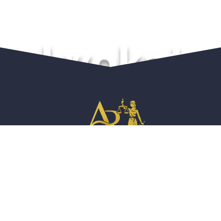
Adwokat
Kancelaria Adwokacka
prowadzona w miejscowości
Poznań
przez doświadczoną
Adwokat Angelika Rucińska
świadczy
usługi prawne
zarówno dla
klientów
indywidualnych
jak i
przedsiębiorców
w zakresie szeroko
rozumianego
prawa cywilnego
,
prawa karnego
oraz