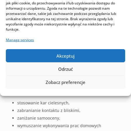
jak pliki cookie, do przechowywania i/lub uzyskiwania dostępu do
informacji o urządzeniu. Zgoda na te technologie pozwoli nam
Pomocą może być
adwokat z Poznania
, który
przetwarzać dane, takie jak zachowanie podczas przeglądania lub
posiada odpowiednią wiedzę i wie, jak w
unikalne identyfikatory na tej stronie. Brak wyrażenia zgody lub
wycofanie zgody może niekorzystnie wpłynąć na niektóre cechy i
praktyce zahamować spiralę toczącego się
funkcje.
cierpienia.
Manage services
Jako właścicielka
Kancelarii Adwokackiej ARTEM
Angelika Rucińska
zawsze rozpoczynam swoją misję
Akceptuj
od nakreślenia osobie poszkodowanej, czym jest
nadużywanie zaufania współmałżonka oraz władzy
Odrzuć
rodzicielskiej.
Zobacz preferencje
Przemoc domowa w Poznaniu, z racji swojej
złożoności, może przebierać różne formy:
stosowanie kar cielesnych,
zabranianie kontaktu z bliskimi,
zaniżanie samooceny,
wymuszanie wykonywania prac domowych