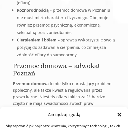
(ofiarą).
Różnorodnością
– przemoc domowa w Poznaniu
nie musi mieć charakteru fizycznego. Obejmuje
również przemoc psychiczną, ekonomiczną,
seksualną oraz zaniedbanie.
Cierpieniem i bólem
– sprawca wykorzystuje swoją
pozycję do zadawania cierpienia, co zmniejsza
zdolność ofiary do samoobrony.
Przemoc domowa – adwokat
Poznań
Przemoc domowa
to nie tylko narastający problem
społeczny, ale także kwestia regulowana przez
prawo karne. Niestety ofiary takich zajść bardzo
często nie mają świadomości swoich praw.
Tymczasem uwolnienie się od sprawcy, choć nie tak
Zarządzaj zgodą
łatwe i wymagające pewnych wyrzeczeń, jest w
zasięgu ręki.
Aby zapewnić jak najlepsze wrażenia, korzystamy z technologii, takich