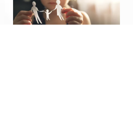
Władza rodzicielska po rozwodzie
Władza rodzicielska po rozwodzie to
jedna z najważniejszych i najbardziej
emocjonalnych kwestii dla rodziców.
Sprawdź, jak sąd podejmuje decyzje,
kiedy może ograniczyć prawa jednego z
rodziców oraz jak skutecznie chronić
swoją relację z dzieckiem.
Adwokat
« Starsze wpisy