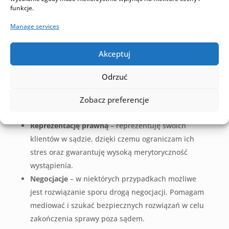
Konsultacje prawne
– podejmuję się analizy
funkcje.
przypadku i udzielam fachowej porady prawnej
Manage services
dotyczącej dalszych kroków.
Gromadzenie dowodów i przygotowanie pism
Akceptuj
oraz wniosków
– zeznania świadków,
korespondencja, nagrania audiowizualne,
Odrzuć
wiadomości elektroniczne – zakres dowodowy
może być bardzo szeroki, a proces jego
Zobacz preferencje
archiwizacji i opisania skomplikowany.
Reprezentację prawną
– reprezentuję swoich
klientów w sądzie, dzięki czemu ograniczam ich
stres oraz gwarantuję wysoką merytoryczność
wystąpienia.
Negocjacje
– w niektórych przypadkach możliwe
jest rozwiązanie sporu drogą negocjacji. Pomagam
mediować i szukać bezpiecznych rozwiązań w celu
zakończenia sprawy poza sądem.