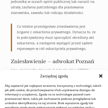
jednostkę w oczach opinii publicznej lub narazić na
utratę zaufania potrzebnego dla piastowania
stanowiska, zawodu lub rodzaju działalności.
Co istotne przestępstwo zniesławienia jest
ścigane z oskarżenia prywatnego. Oznacza to, że
to pokrzywdzony musi sporządzić określony akt
oskarżenia, a następnie wystąpić przed sądem
rejonowym w roli oskarżyciela prywatnego.
Zniesławienie – adwokat Poznań
Jako właścicielka Kancelarii Adwokackiej ARTEM
Angelika Rucińska doskonale rozumiem
Zarządzaj zgodą
skomplikowaną naturę spraw dotyczących
Aby zapewnić jak najlepsze wrażenia, korzystamy z technologii, takich
zniesławienia. Działam szybko i skutecznie, aby
jak pliki cookie, do przechowywania i/lub uzyskiwania dostępu do
chronić prawa klientów i przywrócić naruszoną
informacji o urządzeniu. Zgoda na te technologie pozwoli nam
reputację. Moje usługi obejmują:
przetwarzać dane, takie jak zachowanie podczas przeglądania lub
unikalne identyfikatory na tej stronie. Brak wyrażenia zgody lub
wycofanie zgody może niekorzystnie wpłynąć na niektóre cechy i