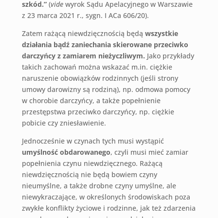
szkód.”
(
vide
wyrok Sądu Apelacyjnego w Warszawie
z 23 marca 2021 r., sygn. I ACa 606/20).
Zatem rażącą niewdzięcznością będą
wszystkie
działania bądź zaniechania skierowane przeciwko
darczyńcy z zamiarem nieżyczliwym.
Jako przykłady
takich zachowań można wskazać m.in. ciężkie
naruszenie obowiązków rodzinnych (jeśli strony
umowy darowizny są rodziną), np. odmowa pomocy
w chorobie darczyńcy, a także popełnienie
przestępstwa przeciwko darczyńcy, np. ciężkie
pobicie czy zniesławienie.
Jednocześnie w czynach tych musi wystąpić
umyślność obdarowanego
, czyli musi mieć zamiar
popełnienia czynu niewdzięcznego. Rażącą
niewdzięcznością nie będą bowiem czyny
nieumyślne, a także drobne czyny umyślne, ale
niewykraczające, w określonych środowiskach poza
zwykłe konflikty życiowe i rodzinne, jak też zdarzenia