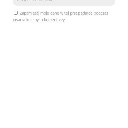
Zapamiętaj moje dane w tej przeglądarce podczas
pisania kolejnych komentarzy.
Prześlij komentarz
←
Rozwód z winy obu stron
Skarga pauliańska
→
Kategorie poradników
Nieruchomości