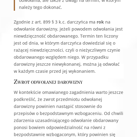
odwołania, ale także z uwagi na termin, w którym
należy tego dokonać.
Zgodnie z art. 899 § 3 k.c. darczyńca ma
rok
na
odwołanie darowizny, jeżeli powodem odwołania jest
niewdzięczność obdarowanego. Termin ten liczony
jest od dnia, w którym darczyńca dowiedział się o
rażącej niewdzięczności, czyli o nieżyczliwym czynie
obdarowanego względem niego. W przypadku
darowizny jeszcze niewykonanej, można ją odwołać
w każdym czasie przed jej wykonaniem.
Zwrot odwołanej darowizny
W kontekście omawianego zagadnienia warto jeszcze
podkreślić, że zwrot przedmiotu odwołanej
darowizny powinien nastąpić stosownie do
przepisów o bezpodstawnym wzbogaceniu. Od chwili
zdarzenia uzasadniającego odwołanie obdarowany
ponosi bowiem odpowiedzialność na równi z
bezpodstawnie wzbogaconym, który powinien się