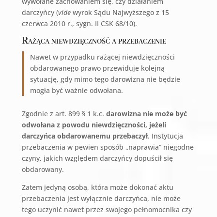
wywołane zachowaniem się, czy działaniem
darczyńcy (
vide
wyrok Sądu Najwyższego z 15
czerwca 2010 r., sygn. II CSK 68/10).
Rażąca niewdzięczność a przebaczenie
Nawet w przypadku rażącej niewdzięczności
obdarowanego prawo przewiduje kolejną
sytuację, gdy mimo tego darowizna nie będzie
mogła być ważnie odwołana.
Zgodnie z art. 899 § 1 k.c.
darowizna nie może być
odwołana z powodu niewdzięczności, jeżeli
darczyńca obdarowanemu przebaczył
. Instytucja
przebaczenia w pewien sposób „naprawia” niegodne
czyny, jakich względem darczyńcy dopuścił się
obdarowany.
Zatem jedyną osobą, która może dokonać aktu
przebaczenia jest wyłącznie darczyńca, nie może
tego uczynić nawet przez swojego pełnomocnika czy