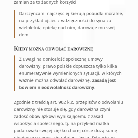
zamian za to żadnych korzyści.
Darczyńcami najczęściej kierują pobudki moralne,
na przykład ojciec z wdzięczności do syna za
wieloletnią opiekę nad nim, darowuje mu swój
dom.
Kiedy można odwołać darowiznę
Z uwagi na doniosłość społeczną umowy
darowizny, prawo polskie dopuszcza tylko kilka
enumeratywnie wymienionych sytuacji, w których
ważnie można odwołać darowiznę.
Zasadą jest
bowiem nieodwołalność darowizny
.
Zgodnie z treścią art. 902 k.c. przepisów o odwołaniu
darowizny nie stosuje się, gdy darowizna czyni
zadość obowiązkowi wynikającemu z zasad
współżycia społecznego, tj. na przykład matka
podarowała swojej ciężko chorej córce dużą sumę
pieniędzy na operację ratującą życie. Sytuacje, w