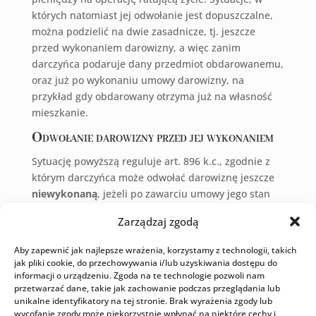
których natomiast jej odwołanie jest dopuszczalne,
można podzielić na dwie zasadnicze, tj. jeszcze
przed wykonaniem darowizny, a więc zanim
darczyńca podaruje dany przedmiot obdarowanemu,
oraz już po wykonaniu umowy darowizny, na
przykład gdy obdarowany otrzyma już na własność
mieszkanie.
Odwołanie darowizny przed jej wykonaniem
Sytuację powyższą reguluje art. 896 k.c., zgodnie z
którym darczyńca może odwołać darowiznę jeszcze
niewykonaną
, jeżeli po zawarciu umowy jego stan
majątkowy uległ takiej zmianie, że
wykonanie
Zarządzaj zgodą
darowizny nie może nastąpić bez uszczerbku dla
jego własnego utrzymania odpowiednio do jego
Aby zapewnić jak najlepsze wrażenia, korzystamy z technologii, takich
usprawiedliwionych potrzeb albo bez uszczerbku
jak pliki cookie, do przechowywania i/lub uzyskiwania dostępu do
dla ciążących na nim ustawowych obowiązków
informacji o urządzeniu. Zgoda na te technologie pozwoli nam
przetwarzać dane, takie jak zachowanie podczas przeglądania lub
alimentacyjnych.
unikalne identyfikatory na tej stronie. Brak wyrażenia zgody lub
wycofanie zgody może niekorzystnie wpłynąć na niektóre cechy i