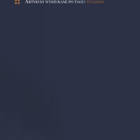

Artykuły wyszukane po tagu:
stalking