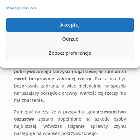
mieniem niskiej wartości),
sprawca podlega
Manage services
grzywnie
,
karze ograniczenia wolności
albo
pozbawienia wolności do lat 2
. Natomiast, gdy
sprawca dopuszcza się przestępstwa oszustwa
w
Akceptuj
stosunku do mienia znacznej wartości (tj. mienia
powyżej
200.000,00 zł
),
podlega karze pozbawienia
Odrzuć
wolności od roku do lat 10
.
Zobacz preferencje
UWAGA!
W kodeksie karnym wskazano, że taką
samą karę poniesie również osoba,
która żąda od
pokrzywdzonego korzyści majątkowej w zamian za
zwrot bezprawnie zabranej rzeczy
. Rzecz ma być
bezprawnie zabrana, a więc nielegalnie, w sposób
naruszający porządek prawny. Wartość tej rzeczy nie
ma znaczenia.
Pamiętać należy, że w przypadku gdy
przestępstwo
oszustwa
zostało popełnione na szkodę osoby
najbliższej, wówczas ściganie sprawcy czynu
następuje na wniosek pokrzywdzonego.