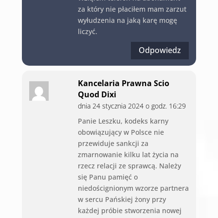
za który nie płaciłem mam zarzut
wyłudzenia na jaką karę mogę
liczyć.
Odpowiedz
Kancelaria Prawna Scio
Quod Dixi
dnia 24 stycznia 2024 o godz. 16:29
Panie Leszku, kodeks karny
obowiązujący w Polsce nie
przewiduje sankcji za
zmarnowanie kilku lat życia na
rzecz relacji ze sprawcą. Należy
się Panu pamięć o
niedoścignionym wzorze partnera
w sercu Pańskiej żony przy
każdej próbie stworzenia nowej