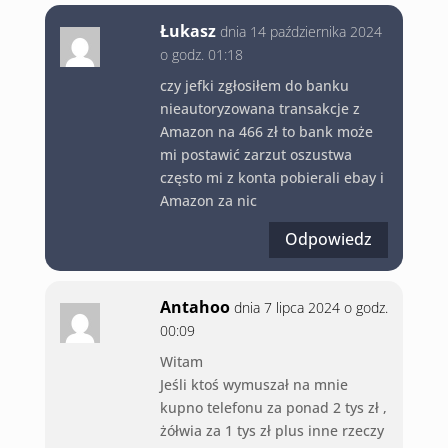
Łukasz
dnia 14 października 2024
o godz. 01:18
czy jefki zgłosiłem do banku
nieautoryzowana transakcje z
Amazon na 466 zł to bank może
mi postawić zarzut oszustwa
często mi z konta pobierali ebay i
Amazon za nic
Odpowiedz
Antahoo
dnia 7 lipca 2024 o godz.
00:09
Witam
Jeśli ktoś wymuszał na mnie
kupno telefonu za ponad 2 tys zł ,
żółwia za 1 tys zł plus inne rzeczy