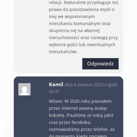
relacji. Naturalnie przysługuje też
prawo do pozostawienia myśli o
niej we wspomnianym
mieszkaniu komunalnym oraz
skupieniu się na własnej
nieruchomości oraz rozwagę przy
wyborze gości lub ewentualnych
mieszkańców.
Odpowiedz
Kamil
dnia 4 sierpnia 2023 o godz.
06:37
Witam. W 2020 roku poznałem
przez internet pewną osobę-
kobietę. Pisaliśmy ze sobą jakiś
czas przez faceboka,
rozmawialiśmy przez telefon, aż
do momentu kiedy zostałem