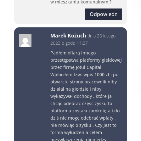
w mieszkaniu komunalnym ?
Odpowiedz
Marek Kożuch
dnia 26 lutego
2023 o godz. 11:27
Padłem ofiarą innego
przestępstwa platformy giełdowej
przez firmę Jotul Capital
Wpłaciłem tzw. wpis 1000 zł i po
otwarciu strony pracownik niby
działał na giełdzie i niby
wykazywał dochody , które ja
chcąc odebrać część zysku to
platforma została zamknięta i do
dziś nie mogę odebrać wpłaty ,
nie mówiąc o zysku . Czy jest to
forma wyłudzenia celem
przywłaszczenia pieniędzy