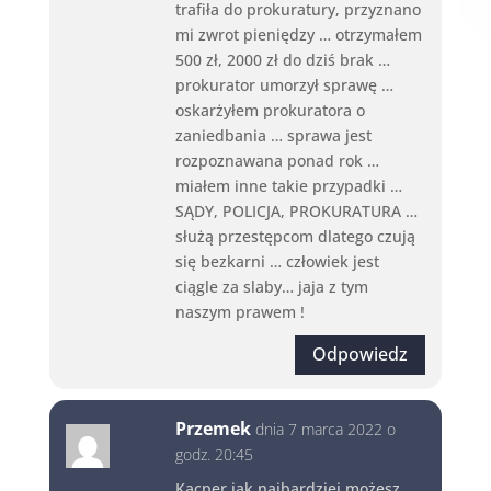
trafiła do prokuratury, przyznano
mi zwrot pieniędzy … otrzymałem
500 zł, 2000 zł do dziś brak …
prokurator umorzył sprawę …
oskarżyłem prokuratora o
zaniedbania … sprawa jest
rozpoznawana ponad rok …
miałem inne takie przypadki …
SĄDY, POLICJA, PROKURATURA …
służą przestępcom dlatego czują
się bezkarni … człowiek jest
ciągle za slaby… jaja z tym
naszym prawem !
Odpowiedz
Przemek
dnia 7 marca 2022 o
godz. 20:45
Kacper jak najbardziej możesz