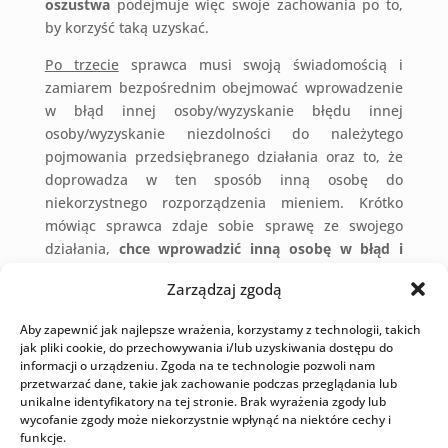
oszustwa
podejmuje więc swoje zachowania po to,
by korzyść taką uzyskać.
Po trzecie
sprawca musi swoją świadomością i
zamiarem bezpośrednim obejmować wprowadzenie
w błąd innej osoby/wyzyskanie błędu innej
osoby/wyzyskanie niezdolności do należytego
pojmowania przedsiębranego działania oraz to, że
doprowadza w ten sposób inną osobę do
niekorzystnego rozporządzenia mieniem. Krótko
mówiąc sprawca zdaje sobie sprawę ze swojego
działania,
chce wprowadzić inną osobę w błąd i
osiągnąć korzyść majątkową
.
Zarządzaj zgodą
Wymiar kary
Aby zapewnić jak najlepsze wrażenia, korzystamy z technologii, takich
Oszustwo zagrożone jest karą pozbawienia
jak pliki cookie, do przechowywania i/lub uzyskiwania dostępu do
wolności od 6 miesięcy do 8 lat
. W wypadku
informacji o urządzeniu. Zgoda na te technologie pozwoli nam
przetwarzać dane, takie jak zachowanie podczas przeglądania lub
mniejszej wagi (tj. w sytuacji, gdy czyn
unikalne identyfikatory na tej stronie. Brak wyrażenia zgody lub
charakteryzuje się niższą społeczną szkodliwością,
wycofanie zgody może niekorzystnie wpłynąć na niektóre cechy i
np. pokrzywdzony niekorzystnie rozporządził
funkcje.