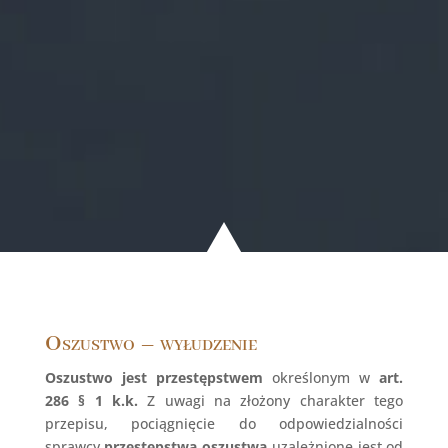
Oszustwo – wyłudzenie
Oszustwo jest przestępstwem
określonym w
art.
286 § 1 k.k.
Z uwagi na złożony charakter tego
przepisu, pociągnięcie do odpowiedzialności
sprawcy
przestępstwa oszustwa
uzależnione jest od