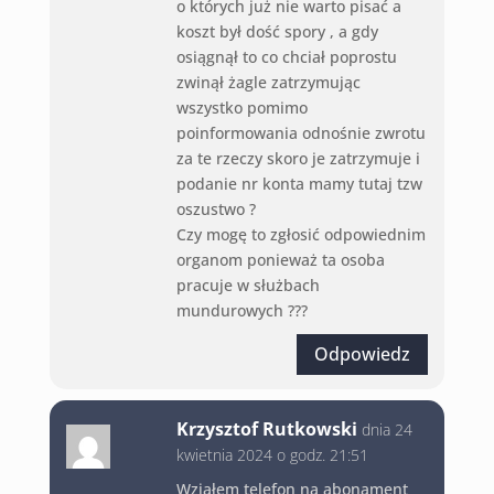
o których już nie warto pisać a
koszt był dość spory , a gdy
osiągnął to co chciał poprostu
zwinął żagle zatrzymując
wszystko pomimo
poinformowania odnośnie zwrotu
za te rzeczy skoro je zatrzymuje i
podanie nr konta mamy tutaj tzw
oszustwo ?
Czy mogę to zgłosić odpowiednim
organom ponieważ ta osoba
pracuje w służbach
mundurowych ???
Odpowiedz
Krzysztof Rutkowski
dnia 24
kwietnia 2024 o godz. 21:51
Wziąłem telefon na abonament