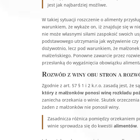
jest jak najbardziej możliwe.
W takiej sytuacji roszczenie o alimenty przys
warunkiem, że wykaże on, iż znajduje się w n
nie może własnymi siłami zaspokoić swoich u
podstawowego utrzymania jak wyżywienie czy 
dożywotnio, lecz pod warunkiem, że małżonek
małżeńskiego. Ponowne zawarcie przez rozwi
przesłanką do wygaśnięcia obowiązku alimenta
Rozwód z winy obu stron a rozwó
Zgodnie z art. 57 § 1 i 2 k.r.o. zasadą jest, 
który z małżonków ponosi winę rozkładu poż
zaniecha orzekania o winie. Skutek orzeczenia
żaden z małżonków nie ponosił winy.
Zasadnicza różnica pomiędzy orzekaniem pr
winie sprowadza się do kwestii
alimentów
.