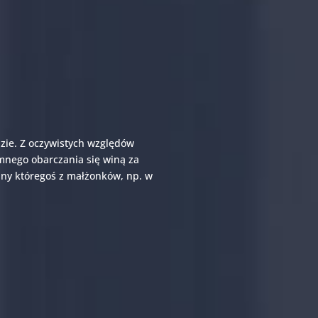
zie. Z oczywistych względów
mnego obarczania się winą za
iny któregoś z małżonków, np. w