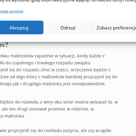
dy lub wycofanie zgody może niekorzystnie wpłynąć na niektóre cechy i funkcj
nie wyraził sprzeciwu co do rozwodu, który to sprzeciw
nage services
ecznego. Jeżeli Sąd uzna następnie, że żadna z wyżej
atywnych do orzeczenia rozwodu, nie wystąpi, orzeka
oraz wyrokiem orzekającym wyłącznie winę jednej ze
Akceptuj
Odrzuć
Zobacz preferencj
zecim z rodzajów wyroków rozwodowych.
on?
dwu małżonków zapadnie w sytuacji, kiedy każde z
 do zupełnego i trwałego rozpadu związku
ynił się do rozpadu choć w części, orzeczenie będzie z
eżnie od tego który z małżonków bardziej przyczynił się do
dnego jak i drugiego małżonka jest nieodpowiednie,
j dojdzie do rozwodu z winy obu stron można wskazać tę, w
 ale ten drugi stosował przemoc w rodzinie, w
go małżonka.
e przyczynili się do rozkładu pożycia, ale czy w ogóle.