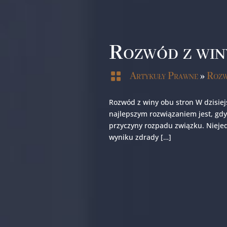
Rozwód z win

Artykuły Prawne
»
Rozw
Rozwód z winy obu stron W dzisie
najlepszym rozwiązaniem jest, gd
przyczyny rozpadu związku. Niejed
wyniku zdrady […]