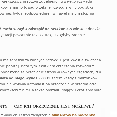
j większość z przyczyn zupełnego i trwałego rozkładu
nków, a mimo to sąd orzeknie rozwód z winy obu stron,
ównież było nieodpowiednie i w nawet małym stopniu
d może w ogóle odstąpić od orzekania o winie
, jednakże
ytuacji powstanie taki skutek, jak gdyby żaden z
n małżeństwa za winnych rozwodu, jest kwestia związana
nie poniżej. Poza tym, skutkiem orzeczenia rozwodu z
u ponoszone są przez obie strony w równych częściach, tzn.
ata od niego wynosi 600 zł
, zatem każdy z małżonków
stron nie wpływa natomiast na orzeczenie w przedmiocie
kontaktów z nimi, a także podziału majątku oraz sposobie
ty – czy ich orzeczenie jest możliwe?
 z winy obu stron zasądzenie
alimentów na małżonka