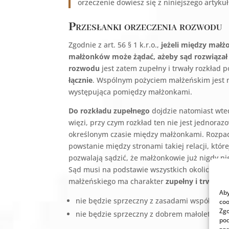
orzeczenie dowiesz się z niniejszego artykuł
Przesłanki orzeczenia rozwodu
Zgodnie z art. 56 § 1 k.r.o.,
jeżeli między małż
małżonków może żądać, ażeby sąd rozwiązał
rozwodu
jest zatem zupełny i trwały rozkład 
łącznie
. Wspólnym pożyciem małżeńskim jest n
występująca pomiędzy małżonkami.
Do rozkładu zupełnego
dojdzie natomiast wte
więzi, przy czym rozkład ten nie jest jedno
określonym czasie między małżonkami. Rozpad
powstanie między stronami takiej relacji, któr
pozwalają sądzić, że małżonkowie już nigdy n
Sąd musi na podstawie wszystkich okoliczności
małżeńskiego ma charakter
zupełny i trwały
,
Aby
nie będzie sprzeczny z zasadami współżycia
coo
Zgo
nie będzie sprzeczny z dobrem małoletnich 
pod