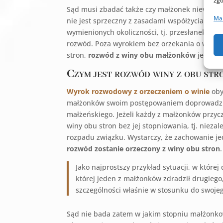
zgo
Sąd musi zbadać także czy małżonek niewinny 
Ma
nie jest sprzeczny z zasadami współżycia społ
wymienionych okoliczności, tj. przesłanek neg
rozwód. Poza wyrokiem bez orzekania o winie 
stron,
rozwód z winy obu małżonków
jest tr
Czym jest rozwód winy z obu str
Wyrok rozwodowy z orzeczeniem o winie
oby
małżonków swoim postępowaniem doprowadziło
małżeńskiego. Jeżeli każdy z małżonków przycz
winy obu stron bez jej stopniowania, tj. niezal
rozpadu związku. Wystarczy, że zachowanie je
rozwód zostanie orzeczony z winy obu stron
.
Jako najprostszy przykład sytuacji, w które
której jeden z małżonków zdradził drugiego,
szczególności właśnie w stosunku do swoje
Sąd nie bada zatem w jakim stopniu małżonkowi