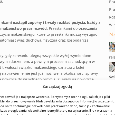
u.
Pra
Pr
Roz
onkami nastąpił zupełny i trwały rozkład pożycia, każdy z
Win
 małżeństwo przez rozwód.
Przesłankami do
orzeczenia
Na
pożycia małżeńskiego, które to przesłanki muszą wystąpić
atomiast więź duchowa, fizyczna oraz gospodarcza
dy, gdy zerwaniu ulegną wszystkie wyżej wymienione
rel
razowym zdarzeniem, a pewnym procesem zachodzącym w
 trwałości związku małżeńskiego oznacza z kolei
ej naprawienie nie jest już możliwe, a okoliczności sprawy
świ
ie powrócą do wspólnego pożycia. Z uwagi na powyższe,
 sprawy dojść do przekonania, że rozkład pożycia
Zarządzaj zgodą
 a następnie zbadać czy rozwód:
 zapewnić jak najlepsze wrażenia, korzystamy z technologii, takich jak pliki
 społecznego,
kie, do przechowywania i/lub uzyskiwania dostępu do informacji o urządzeniu
da na te technologie pozwoli nam przetwarzać dane, takie jak zachowanie
dzi
dzieci małżonków.
czas przeglądania lub unikalne identyfikatory na tej stronie. Brak wyrażenia