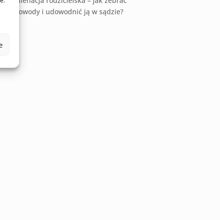
Alienacja rodzicielska – jak zebrać
e.
dowody i udowodnić ją w sądzie?
e