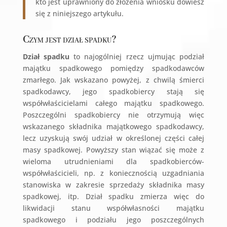
kto jest uprawniony do złożenia wniosku dowiesz
się z niniejszego artykułu.
Czym jest dział spadku?
Dział spadku
to najogólniej rzecz ujmując podział
majątku spadkowego pomiędzy spadkodawców
zmarłego. Jak wskazano powyżej, z chwilą śmierci
spadkodawcy, jego spadkobiercy stają się
współwłaścicielami całego majątku spadkowego.
Poszczególni spadkobiercy nie otrzymują więc
wskazanego składnika majątkowego spadkodawcy,
lecz uzyskują swój udział w określonej części całej
masy spadkowej. Powyższy stan wiązać się może z
wieloma utrudnieniami dla spadkobierców-
współwłaścicieli, np. z koniecznością uzgadniania
stanowiska w zakresie sprzedaży składnika masy
spadkowej, itp. Dział spadku zmierza więc do
likwidacji stanu współwłasności majątku
spadkowego i podziału jego poszczególnych