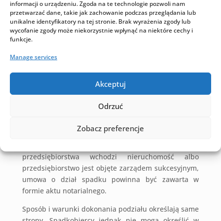
Umowny dział spadku
informacji o urządzeniu. Zgoda na te technologie pozwoli nam
przetwarzać dane, takie jak zachowanie podczas przeglądania lub
Z oczywistych względów
umowny dział spadku
może
unikalne identyfikatory na tej stronie. Brak wyrażenia zgody lub
wycofanie zgody może niekorzystnie wpłynąć na niektóre cechy i
nastąpić jedynie w sytuacji, gdy wszyscy
funkcje.
spadkobiercy są zgodni zarówno co do samego
podziału spadku oraz tego, w jaki sposób powinien
Manage services
on nastąpić. Wymagania formalne umowy są
związane z przedmiotami należącymi do
Akceptuj
spadku. Jeżeli do spadku należy nieruchomość,
umowa o dział powinna być zawarta w formie aktu
Odrzuć
notarialnego. Jeżeli natomiast do spadku należy
przedsiębiorstwo, umowa o dział spadku powinna
Zobacz preferencje
być zawarta w formie pisemnej z podpisami
notarialnie poświadczonymi. Jeżeli jednak w skład
przedsiębiorstwa wchodzi nieruchomość albo
przedsiębiorstwo jest objęte zarządem sukcesyjnym,
umowa o dział spadku powinna być zawarta w
formie aktu notarialnego.
Sposób i warunki dokonania podziału określają same
strony. Spadkobiercy jednak nie mogą określić w