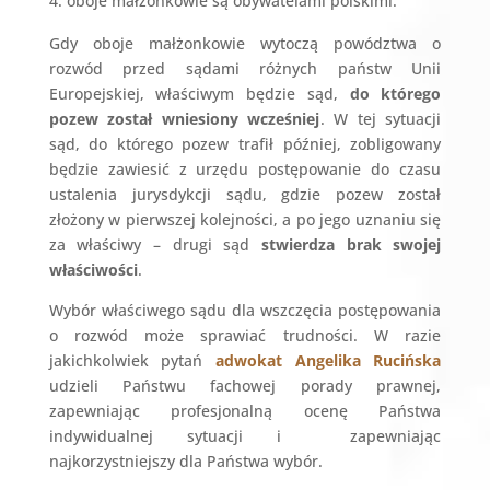
oboje małżonkowie są obywatelami polskimi.
Gdy oboje małżonkowie wytoczą powództwa o
rozwód przed sądami różnych państw Unii
Europejskiej, właściwym będzie sąd,
do którego
pozew został wniesiony wcześniej
. W tej sytuacji
sąd, do którego pozew trafił później, zobligowany
będzie zawiesić z urzędu postępowanie do czasu
ustalenia jurysdykcji sądu, gdzie pozew został
złożony w pierwszej kolejności, a po jego uznaniu się
za właściwy – drugi sąd
stwierdza brak swojej
właściwości
.
Wybór właściwego sądu dla wszczęcia postępowania
o rozwód może sprawiać trudności. W razie
jakichkolwiek pytań
adwokat Angelika Rucińska
udzieli Państwu fachowej porady prawnej,
zapewniając profesjonalną ocenę Państwa
indywidualnej sytuacji i zapewniając
najkorzystniejszy dla Państwa wybór.