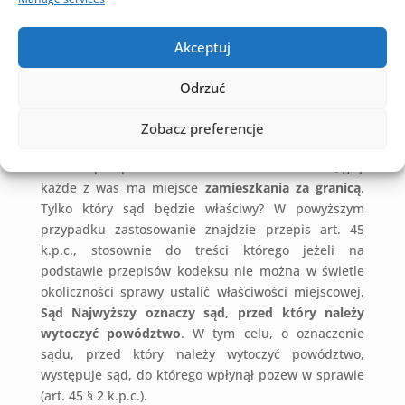
sądzie właściwym ze względu na Twoje miejsce
zamieszkania.
Akceptuj
A co jeżeli oboje przebywacie za granicą a
Odrzuć
chcecie rozwieść się w Polsce?
Zobacz preferencje
Jeśli oboje posiadacie obywatelstwo polskie, to
możecie przeprowadzić
rozwód w Polsce
nawet, gdy
każde z was ma miejsce
zamieszkania za granicą
.
Tylko który sąd będzie właściwy? W powyższym
przypadku zastosowanie znajdzie przepis art. 45
k.p.c., stosownie do treści którego jeżeli na
podstawie przepisów kodeksu nie można w świetle
okoliczności sprawy ustalić właściwości miejscowej,
Sąd Najwyższy oznaczy sąd, przed który należy
wytoczyć powództwo
. W tym celu, o oznaczenie
sądu, przed który należy wytoczyć powództwo,
występuje sąd, do którego wpłynął pozew w sprawie
(art. 45 § 2 k.p.c.).