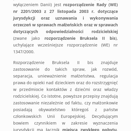
wyłączeniem Danii) jest
rozporządzenie Rady (WE)
nr 2201/2003 z 27 listopada 2003 r. dotyczące
jurysdykcji oraz uznawania i wykonywania
orzeczeń w sprawach małżeńskich oraz w sprawach
dotyczących odpowiedzialności rodzicielskiej
(zwane jako
rozporządzenie Bruksela II bis
),
uchylające wcześniejsze rozporządzenie (WE) nr
1347/2000.
Rozporządzenie Bruksela II bis znajduje
zastosowanie do takich spraw, jak rozwód,
separacja, unieważnienie małżeństwa, regulacja
prawa do opieki nad dzieckiem oraz do rozstrzygnięć
w przedmiocie kontaktów z dziećmi oraz władzy
rodzicielskiej. Co istotne, powyższe przepisy znajdują
zastosowanie niezależnie od faktu, czy małżonkowie
posiadają obywatelstwo któregoś z państw
członkowskich Unii Europejskiej. Decydującym
bowiem czynnikiem w zakresie wyznaczenia
jurysdykcji ma łącznik
miejsca zwykłego pobytu
,