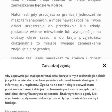
zamieszkania
będzie w Polsce
.
Natomiast, gdy pracujesz za granicą i jednocześnie
masz tam znajomych, a może nawet i rodzinę, Twoje
dzieci uczęszczają do przedszkola lub szkoły,
posiadasz własne mieszkanie lub wynająłeś je na
dłuższy okres czasu, a do kraju przyjeżdżasz
okazjonalnie to miejsce Twojego zamieszkania
znajduje się za granicą.
Dlatego też, jeżeli mieszkasz za granicą i chcesz
wnieść sprawę o rozwód w Polsce
, a Twój małżonek
Zarządzaj zgodą
mieszka w Polsce, to nie będzie z tym żadnego
problemu. Należy złożyć pozew w sądzie właściwym
Aby zapewnić jak najlepsze wrażenia, korzystamy z technologii, takich
jak pliki cookie, do przechowywania i/lub uzyskiwania dostępu do
ze względu na
aktualne miejsce zamieszkania
informacji o urządzeniu. Zgoda na te technologie pozwoli nam
pozwanego małżonka.
przetwarzać dane, takie jak zachowanie podczas przeglądania lub
unikalne identyfikatory na tej stronie. Brak wyrażenia zgody lub
Z kolei jeśli tylko Twój małżonek ma miejsce
wycofanie zgody może niekorzystnie wpłynąć na niektóre cechy i
zamieszkania za granicą
, również możesz
funkcje.
przeprowadzić rozwód w Polsce, składając pozew w
Manage services