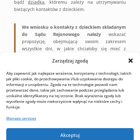
bądź
dziadka
, któremu zależy na utrzymywaniu
bieżących kontaktów z dzieckiem.
We wniosku o kontakty z dzieckiem składanym
do Sądu Rejonowego należy
wskazać
propozycję, obejmującą swoim zakresem
wszystkie dni, w jakie chciałoby się mieć z
dzieckiem kontakt.
Kalendarz spotkań i opieki
Zarządzaj zgodą
nad dzieckiem
należy zaplanować zgodnie z
potrzebami i oczekiwaniami rodzica bądź
Aby zapewnić jak najlepsze wrażenia, korzystamy z technologii, takich
dziadków, jednakże z uwzględnieniem potrzeb
jak pliki cookie, do przechowywania i/lub uzyskiwania dostępu do
dziecka.
informacji o urządzeniu. Zgoda na te technologie pozwoli nam
przetwarzać dane, takie jak zachowanie podczas przeglądania lub
unikalne identyfikatory na tej stronie. Brak wyrażenia zgody lub
Nadto należy wskazać, czy
kontakty z dzieckiem
wycofanie zgody może niekorzystnie wpłynąć na niektóre cechy i
funkcje.
będą odbywały się poprzez wizytę rodzica lub
dziadków w miejscu zamieszkania dziecka,
Manage services
odbieranie dziecka
z miejsca zamieszkania, szkoły,
czy przedszkola i spędzanie z nim czasu w dowolnym
Akceptuj
miejscu,
odprowadzanie dziecka
po zakończonym