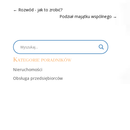
←
Rozwód - jak to zrobić?
Podział majątku wspólnego
→
Kategorie poradników
Nieruchomości
Obsługa przedsiębiorców
Odszkodowania i błędy medyczne
Prawo karne i wykroczeń
Prawo spadkowe
Rozwody i sprawy rodzinne
Windykacja i egzekucja