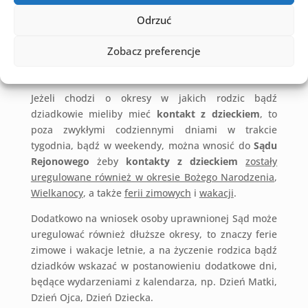
spotkaniu do jego miejsca stałego pobytu,
zabieranie
Odrzuć
dziecka
na kilkudniowe okresy do miejsca
zamieszkania osoby uprawnionej, czy poprzez
Zobacz preferencje
spotykanie się z dzieckiem w obecności osób
trzecich
, np.
kuratora sądowego
.
Jeżeli chodzi o okresy w jakich rodzic bądź
dziadkowie mieliby mieć
kontakt z dzieckiem
, to
poza zwykłymi codziennymi dniami w trakcie
tygodnia, bądź w weekendy, można wnosić do
Sądu
Rejonowego
żeby
kontakty z dzieckiem
zostały
uregulowane również w okresie Bożego Narodzenia
,
Wielkanocy
, a także
ferii zimowych
i
wakacji
.
Dodatkowo na wniosek osoby uprawnionej Sąd może
uregulować również dłuższe okresy, to znaczy ferie
zimowe i wakacje letnie, a na życzenie rodzica bądź
dziadków wskazać w postanowieniu dodatkowe dni,
będące wydarzeniami z kalendarza, np. Dzień Matki,
Dzień Ojca, Dzień Dziecka.