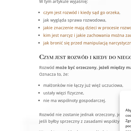
W tym artykule wyjaśnię:
czym jest rozwód i kiedy sąd go orzeka
,
jak wygląda sprawa rozwodowa,
jakie znaczenie mają dzieci w procesie ro
kim jest narcyz i jakie zachowania można z
jak bronić się przed manipulacją narcystycz
Czym jest rozwód i kiedy do nie
Rozwód
może być orzeczony, jeżeli między ma
Oznacza to, że:
małżonków nie łączy już więź uczuciowa,
ustały więzi fizyczne,
nie ma wspólnoty gospodarczej.
Aby
Rozwód nie zostanie jednak orzeczony, jeśli s
coo
Zgo
jeśli byłby sprzeczny z zasadami współżycia s
pod