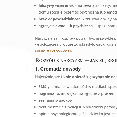
fałszywy wizerunek
– na zewnątrz narcyz mo
domu stosuje przemoc psychiczną lub emoc
brak odpowiedzialności
– zrzucanie winy na
agresja słowna lub psychiczna
– upokarzanie
Narcyz na sali rozpraw potrafi być niezwykle 
współczucie i próbuje zdyskredytować drugą st
sprawie rozwodowej
.
Rozwód z narcyzem – jak się bro
1. Gromadź dowody
Najważniejsze to
nie opierać się wyłącznie n
SMS-y, e-maile, wiadomości w mediach społ
nagrania rozmów (jeśli są zgodne z prawem)
zeznania świadków,
dokumentację z policji lub ośrodków pomocy
opinie psychologiczne, jeżeli dziecko jest 