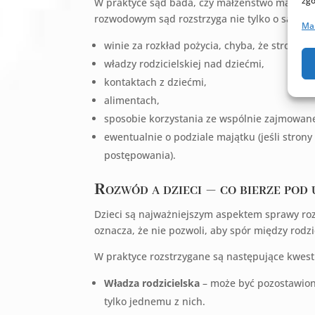
zgo
W praktyce sąd bada, czy małżeństwo ma jeszc
rozwodowym sąd rozstrzyga nie tylko o samym 
Ma
winie za rozkład pożycia, chyba, że strony 
władzy rodzicielskiej nad dziećmi,
kontaktach z dziećmi,
alimentach,
sposobie korzystania ze wspólnie zajmowane
ewentualnie o podziale majątku (jeśli strony 
postępowania).
Rozwód a dzieci – co bierze pod
Dzieci są najważniejszym aspektem sprawy r
oznacza, że nie pozwoli, aby spór między rodz
W praktyce rozstrzygane są następujące kwest
Władza rodzicielska
– może być pozostawion
tylko jednemu z nich.