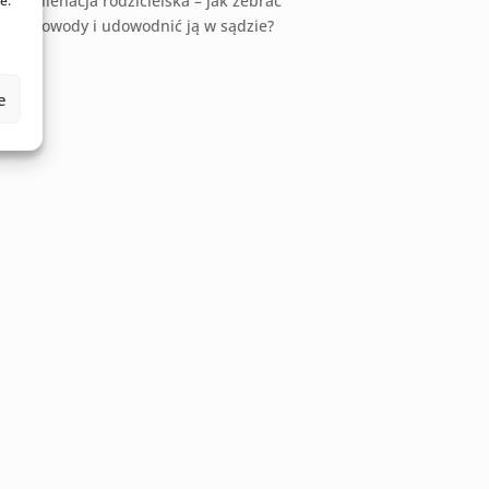
Alienacja rodzicielska – jak zebrać
e.
dowody i udowodnić ją w sądzie?
e