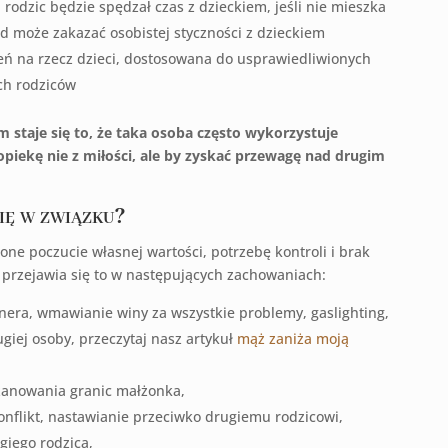
i rodzic będzie spędzał czas z dzieckiem, jeśli nie mieszka
ąd może zakazać osobistej styczności z dzieckiem
eń na rzecz dzieci, dostosowana do usprawiedliwionych
ch rodziców
taje się to, że taka osoba często wykorzystuje
opiekę nie z miłości, ale by zyskać przewagę nad drugim
się w związku?
one poczucie własnej wartości, potrzebę kontroli i brak
 przejawia się to w następujących zachowaniach:
nera, wmawianie winy za wszystkie problemy, gaslighting,
giej osoby, przeczytaj nasz artykuł
mąż zaniża moją
szanowania granic małżonka,
onflikt, nastawianie przeciwko drugiemu rodzicowi,
giego rodzica,