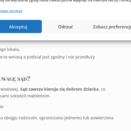
dy lub wycofanie zgody może niekorzystnie wpłynąć na niektóre cechy i funkcj
ze szansę przetrwać. Jeśli nie – orzeka rozwód. W wyroku
rozwiązaniu małżeństwa, lecz także o:
nage services
zgodnie wniosą o zaniechanie orzekania o winie
Akceptuj
Odrzuć
Zobacz preferencj
go lokalu,
o to wniosą a podział jest zgodny i nie przedłuży
 uwagę sąd?
ozwodowej.
Sąd zawsze kieruje się dobrem dziecka
, co
icami szkodził małoletnim.
ie:
a obojgu rodzicom, ograniczona jednemu lub powierzona