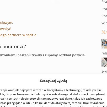
Pra
Pr
Roz
zwodowym
,
Win
auważyć
,
Na
nego partnera w sądzie
.
go dochodzi?
rel
łżonkami nastąpił trwały i zupełny rozkład pożycia
.
świ
Zarządzaj zgodą
 zapewnić jak najlepsze wrażenia, korzystamy z technologii, takich jak pliki
przeciwia się temu dobro wspólnych małoletnich dzieci lub
kie, do przechowywania i/lub uzyskiwania dostępu do informacji o urządzeniu
da na te technologie pozwoli nam przetwarzać dane, takie jak zachowanie
połecznego.
dzi
czas przeglądania lub unikalne identyfikatory na tej stronie. Brak wyrażenia