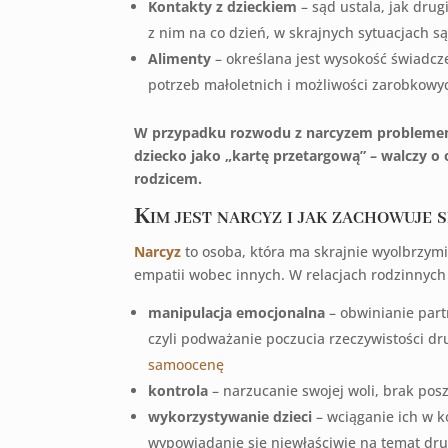
Kontakty z dzieckiem
– sąd ustala, jak drug
z nim na co dzień, w skrajnych sytuacjach s
Alimenty
– określana jest wysokość świadcz
potrzeb małoletnich i możliwości zarobkowy
W przypadku rozwodu z narcyzem problemem s
dziecko jako „kartę przetargową” – walczy o 
rodzicem.
Kim jest narcyz i jak zachowuje 
Narcyz
to osoba, która ma skrajnie wyolbrzymi
empatii wobec innych. W relacjach rodzinnych
manipulacja emocjonalna
– obwinianie part
czyli podważanie poczucia rzeczywistości dru
samoocenę
kontrola
– narzucanie swojej woli, brak po
wykorzystywanie dzieci
– wciąganie ich w k
wypowiadanie się niewłaściwie na temat dru