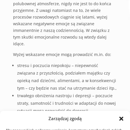
polubownej atmosferze, nigdy nie jest to do końca
przyjemne. Z uwagi natomiast na to, że wiele
procesów rozwodowych ciągnie się latami, wyżej
wskazane negatywne emocje są związane
immanentnie z naszą codziennością. W związku z
tym skutki emocjonalne rozwodu są wtedy dalej
idące.
Wyżej wskazane emocje mogą prowadzić m.in. do:
stresu i poczucia niepokoju – niepewność
związana z przyszłością, podziałem majątku czy
opieką nad dziećmi, alimentami, a w konsekwencji
tym – czy będzie nas stać na utrzymanie dzieci itp.,
trwałego obniżenia nastroju i depresji – poczucie
straty, samotność i trudności w adaptacji do nowej
sytuacji mogą prowadzić do depresji,
zaburzeń snu i apetytu – stres i emocje negatywnie
Zarządzaj zgodą
wpływają na sen i apetyt, prowadząc do