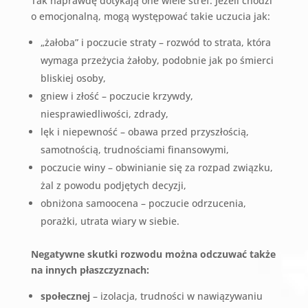
Tak naprawdę dotykają one wiele stref. Jeżeli chodzi
o emocjonalną, mogą występować takie uczucia jak:
„żałoba” i poczucie straty – rozwód to strata, która
wymaga przeżycia żałoby, podobnie jak po śmierci
bliskiej osoby,
gniew i złość – poczucie krzywdy,
niesprawiedliwości, zdrady,
lęk i niepewność – obawa przed przyszłością,
samotnością, trudnościami finansowymi,
poczucie winy – obwinianie się za rozpad związku,
żal z powodu podjętych decyzji,
obniżona samoocena – poczucie odrzucenia,
porażki, utrata wiary w siebie.
Negatywne skutki rozwodu można odczuwać także
na innych płaszczyznach:
społecznej
– izolacja, trudności w nawiązywaniu