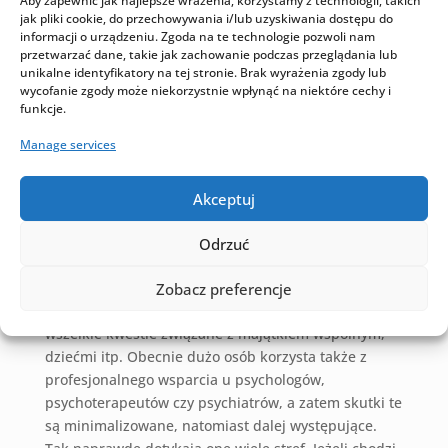
Aby zapewnić jak najlepsze wrażenia, korzystamy z technologii, takich
problemów zdrowotnych,
jak pliki cookie, do przechowywania i/lub uzyskiwania dostępu do
problemów z koncentracją – silne emocje
informacji o urządzeniu. Zgoda na te technologie pozwoli nam
przetwarzać dane, takie jak zachowanie podczas przeglądania lub
utrudniają skupienie się na codziennych
unikalne identyfikatory na tej stronie. Brak wyrażenia zgody lub
obowiązkach, pojawiają się problemy z
wycofanie zgody może niekorzystnie wpłynąć na niektóre cechy i
funkcje.
poprawnym wykonywaniem zadań w pracy itp.
Manage services
Najczęstsze skutki emocjonalne rozwodu
Skutki rozwodu
mogą być długotrwałe i obejmować
Akceptuj
różne aspekty życia. Oczywiście omawiane
negatywne emocje i skutki rozwodu nie dotyczą
Odrzuć
każdego, a ich odczuwanie nie jest regułą. Są
bowiem rozwody orzeczone za zgodą obu stron, po
Zobacz preferencje
zawarciu przez nich porozumienia regulującego
wszelkie kwestie związane z majątkiem wspólnym,
dziećmi itp. Obecnie dużo osób korzysta także z
profesjonalnego wsparcia u psychologów,
psychoterapeutów czy psychiatrów, a zatem skutki te
są minimalizowane, natomiast dalej występujące.