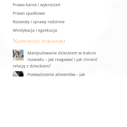
Prawo karne i wykroczeń
Prawo spadkowe
Rozwody i sprawy rodzinne
Windykacja i egzekucja
Najnowsze poradniki
Manipulowanie dzieckiem w trakcie
rozwodu – jak reagować i jak chronić
relację z dzieckiem?
Podwyższenie alimentów – jak
skutecznie dochodzić wyższych
świadczeń w sądzie?
Władza rodzicielska po rozwodzie
Drugi rodzic nie oddaje dziecka po
kontaktach – co robić i jak odzyskać
dziecko?